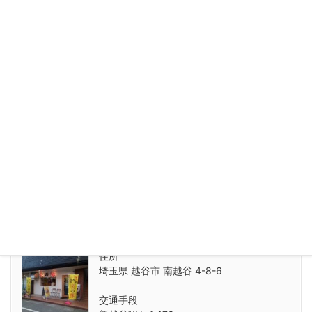
豪麺 MARUKO
住所
東京都 葛飾区 東金町 1-21
交通手段
金町駅から164m
続きを読む
火の豚 南越谷店
住所
埼玉県 越谷市 南越谷 4-8-6
交通手段