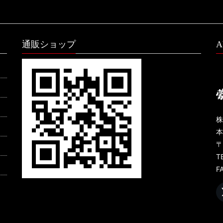
通販ショップ
A
株
本
〒
T
F