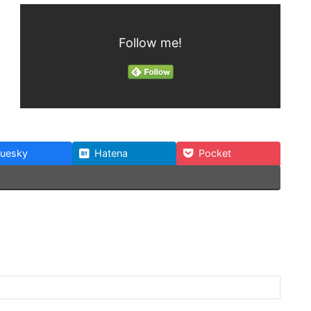
Follow me!
luesky
Hatena
Pocket